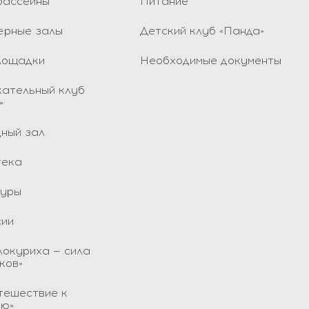
бассейны
Питание
ерные залы
Детский клуб «Панда»
лощадки
Необходимые документы
ательный клуб
»
ный зал
тека
куры
сии
локуриха — сила
ков»
тешествие к
ью»