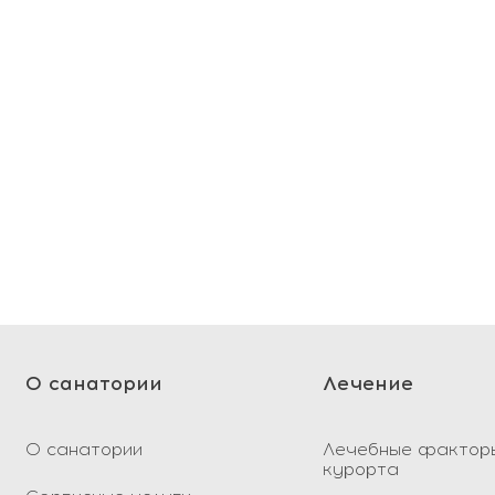
У вас все е
О санатории
Лечение
О санатории
Лечебные фактор
курорта