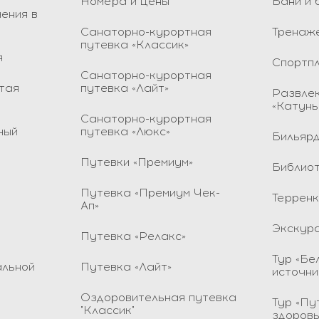
Номера и цены
Бани и 
ения в
Санаторно-курортная
Тренаж
путевка «Классик»
я
Спортп
Санаторно-курортная
тая
путевка «Лайт»
Развлек
«Катунь
Санаторно-курортная
ный
путевка «Люкс»
Бильярд
Путевки «Премиум»
Библио
Путевка «Премиум Чек-
Террен
Ап»
Экскур
Путевка «Релакс»
Тур «Бе
альной
Путевка «Лайт»
источни
Оздоровительная путевка
Тур «Пу
"Классик"
здоров