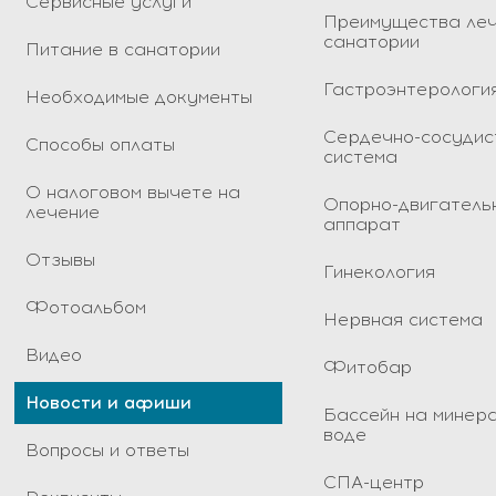
Сервисные услуги
Преимущества леч
санатории
Питание в санатории
Гастроэнтерологи
Необходимые документы
Сердечно-сосудис
Способы оплаты
система
О налоговом вычете на
Опорно-двигатель
лечение
аппарат
Отзывы
Гинекология
Фотоальбом
Нервная система
Видео
Фитобар
Новости и афиши
Бассейн на минер
воде
Вопросы и ответы
СПА-центр