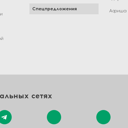
Спецпредложения
Афиша 
ги
ой
альных сетях