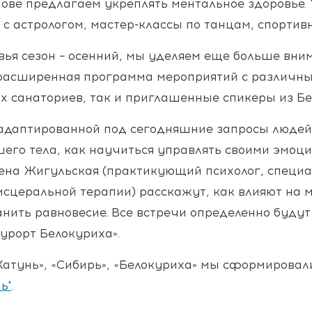
нове предлагаем укреплять ментальное здоровье.
с астрологом, мастер-классы по танцам, спортив
ья сезон – осенний, мы уделяем еще больше вним
 расширенная программа мероприятий с различны
х санаториев, так и приглашенные спикеры из Бе
даптированной под сегодняшние запросы людей. 
его тела, как научиться управлять своими эмоция
лена Жигульская (практикующий психолог, специа
исцеральной терапии) расскажут, как влияют на м
нить равновесие. Все встречи определенно будут 
Курорт Белокуриха».
«Катунь», «Сибирь», «Белокуриха» мы сформирова
ь"
.